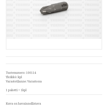
TIETOSUOJAKÄYTÄNTÖ
OTA YHTEYTTÄ
SOITA
KIRJOITA
SMS
Tuotenumero:
100114
Yksikkö:
kpl
by ShopRoller
Varastotilanne:
Varastossa
1 paketti = 1kpl
Kuva on havainnollistava