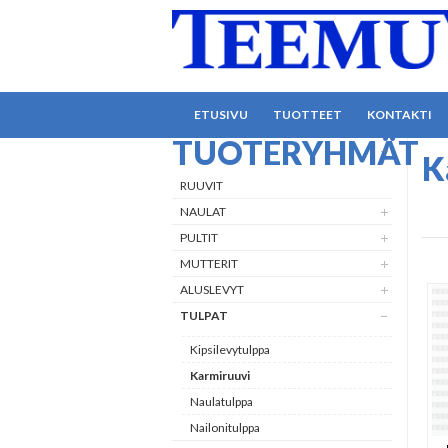
ETUSIVU
TUOTTEET
KONTAKTI
TUOTERYHMÄT
K
RUUVIT
NAULAT
PULTIT
MUTTERIT
ALUSLEVYT
TULPAT
Kipsilevytulppa
Karmiruuvi
Naulatulppa
Nailonitulppa