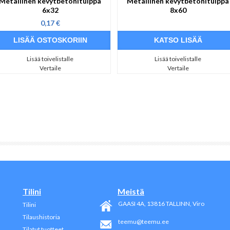
Metallinen kevytbetonitulppa
Metallinen kevytbetonitulppa
6x32
8x60
0,17 €
KATSO LISÄÄ
Lisää toivelistalle
Lisää toivelistalle
Vertaile
Vertaile
Tilini
Meistä
GAASI 4A, 13816
TALLINN
, Viro
Tilini
Tilaushistoria
teemu@teemu.ee
Tilatut tuotteet