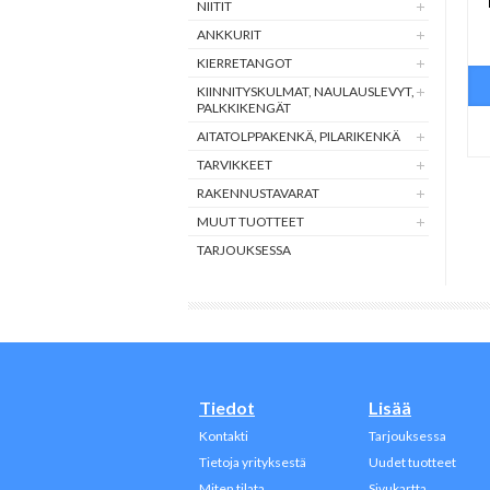
NIITIT
ANKKURIT
KIERRETANGOT
KIINNITYSKULMAT, NAULAUSLEVYT,
PALKKIKENGÄT
AITATOLPPAKENKÄ, PILARIKENKÄ
TARVIKKEET
RAKENNUSTAVARAT
MUUT TUOTTEET
TARJOUKSESSA
Tiedot
Lisää
Kontakti
Tarjouksessa
Tietoja yrityksestä
Uudet tuotteet
Miten tilata
Sivukartta