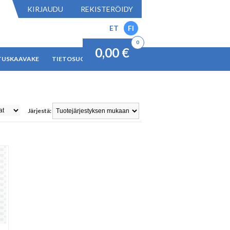
KIRJAUDU
REKISTERÖIDY
ET
FI
0
0,00 €
TUSKAAVAKE
TIETOSUOJAKÄYTÄNTÖ
Järjestä: