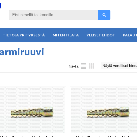
TIETOJA YRITYKSESTÄ
MITEN TILATA
YLEISET EHDOT
PALAU
armiruuvi
Näytä: