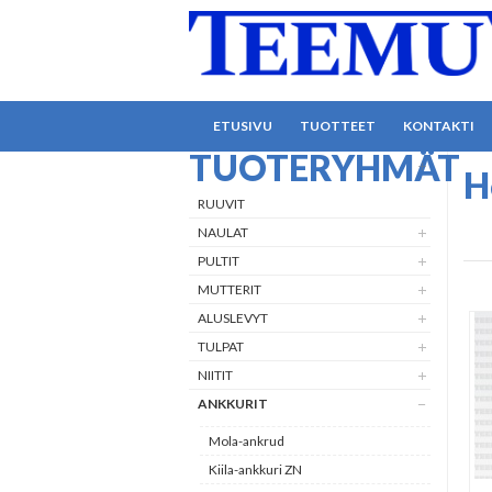
ETUSIVU
TUOTTEET
KONTAKTI
TUOTERYHMÄT
H
RUUVIT
NAULAT
PULTIT
MUTTERIT
ALUSLEVYT
TULPAT
NIITIT
ANKKURIT
Mola-ankrud
Kiila-ankkuri ZN