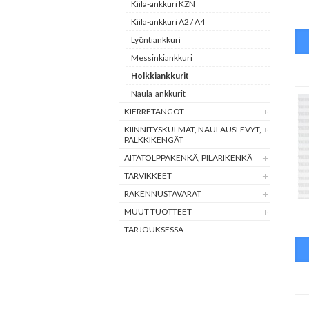
Kiila-ankkuri KZN
Kiila-ankkuri A2 / A4
Lyöntiankkuri
Messinkiankkuri
Holkkiankkurit
Naula-ankkurit
KIERRETANGOT
KIINNITYSKULMAT, NAULAUSLEVYT,
PALKKIKENGÄT
AITATOLPPAKENKÄ, PILARIKENKÄ
TARVIKKEET
RAKENNUSTAVARAT
MUUT TUOTTEET
TARJOUKSESSA