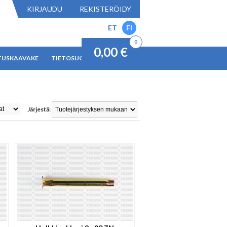
KIRJAUDU
REKISTERÖIDY
ET
FI
0
0,00 €
TUSKAAVAKE
TIETOSUOJAKÄYTÄNTÖ
Järjestä: