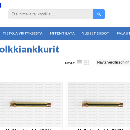
TIETOJA YRITYKSESTÄ
MITEN TILATA
YLEISET EHDOT
PALAU
olkkiankkurit
Näytä: