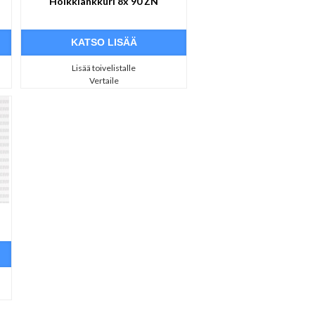
Holkkiankkuri 8x 90 ZN
KATSO LISÄÄ
Lisää toivelistalle
Vertaile