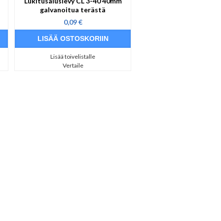
Lukitusaluslevy CL 3-40 40mm
galvanoitua terästä
0,09 €
Lisää toivelistalle
Vertaile