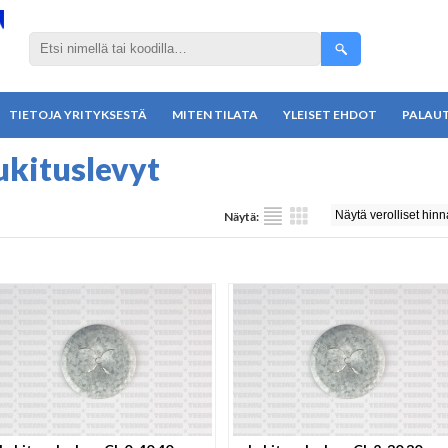
TIETOJA YRITYKSESTÄ
MITEN TILATA
YLEISET EHDOT
PALAU
ukituslevyt
Näytä: