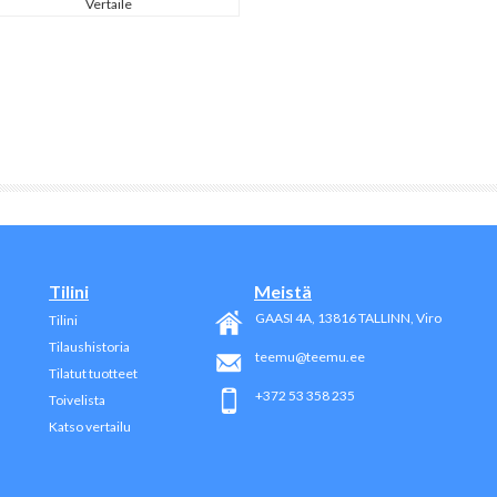
Vertaile
Tilini
Meistä
GAASI 4A, 13816
TALLINN
, Viro
Tilini
Tilaushistoria
teemu@teemu.ee
Tilatut tuotteet
+372 53 358 235
Toivelista
Katso vertailu