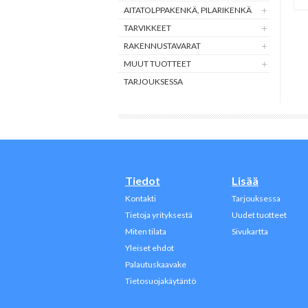
AITATOLPPAKENKÄ, PILARIKENKÄ
TARVIKKEET
RAKENNUSTAVARAT
MUUT TUOTTEET
TARJOUKSESSA
Tiedot
Lisää
Kontakti
Tarjouksessa
Tietoja yrityksestä
Uudet tuotteet
Miten tilata
Sivukartta
Yleiset ehdot
Palautuskaavake
Tietosuojakäytäntö