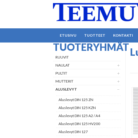
ETUSIVU
TUOTTEET
KONTAKTI
TUOTERYHMÄT
L
RUUVIT
NAULAT
PULTIT
MUTTERIT
ALUSLEVYT
Aluslevyt DIN 125 ZN
Aluslevyt DIN 125 KZN
Aluslevyt DIN 125 A2 / A4
Aluslevyt DIN 125 HV200
Aluslevyt DIN 127