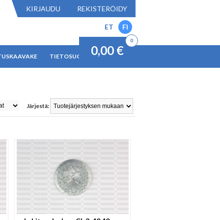
KIRJAUDU
REKISTERÖIDY
ET
FI
0
0,00 €
TUSKAAVAKE
TIETOSUOJAKÄYTÄNTÖ
Järjestä: