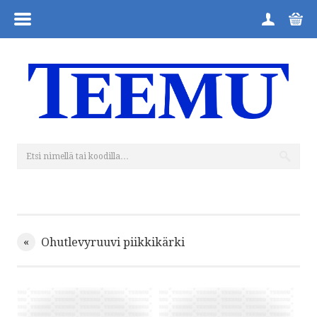
VALIKKO
ETUSIVU
TUOTERYHMÄT
KONTAKTI
TIETOJA YRITYKSESTÄ
MITEN TILATA
«
Ohutlevyruuvi piikkikärki
YLEISET EHDOT
PALAUTUSKAAVAKE