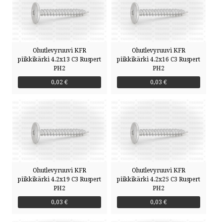
TIETOSUOJAKÄYTÄNTÖ
OTA YHTEYTTÄ
Ohutlevyruuvi KFR
Ohutlevyruuvi KFR
piikkikärki 4.2x13 C3 Ruspert
piikkikärki 4.2x16 C3 Ruspert
PH2
PH2
SOITA
0,02 €
0,03 €
KIRJOITA
SMS
by ShopRoller
Ohutlevyruuvi KFR
Ohutlevyruuvi KFR
piikkikärki 4.2x19 C3 Ruspert
piikkikärki 4.2x25 C3 Ruspert
PH2
PH2
0,03 €
0,03 €