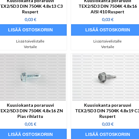
Kuusiokanta poraruuvi
Kuusiokanta poraruuvi
TEX2/SD3 DIN 7504K 4.8x13 C3
TEX2/SD3 DIN 7504K 4.8x16
Ruspert
AISI 410 Ruspert
0,03 €
0,03 €
Lisää toivelistalle
Lisää toivelistalle
Vertaile
Vertaile
Kuusiokanta poraruuvi
Kuusiokanta poraruuvi
EX2/SD3 DIN 7504K 4.8x16 ZN
TEX2/SD3 DIN 7504K 4.8x19 C
Pias rihlattu
Ruspert
0,01 €
0,03 €