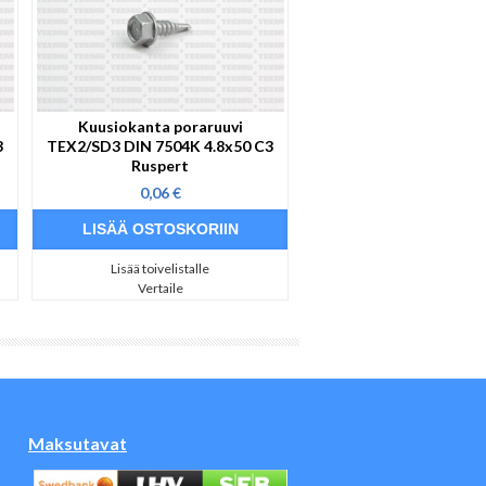
Kuusiokanta poraruuvi
3
TEX2/SD3 DIN 7504K 4.8x50 C3
Ruspert
0,06 €
Lisää toivelistalle
Vertaile
Maksutavat