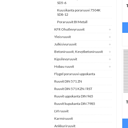
SD5-6
Kuusikanta poraruuvi 7504K
SD8-12
Poraruuvit BI Metall
KFR Ohutlevyruuvit
Yleisruuvit
Julkisivuruuvit
Betoniruuvit, Kevytbetoniruuvit
Kipsilevyruuvit
Hobau ruuvit
Flygel poraruuvi uppokanta
Ruuvit DIN 571 ZN
Ruuvit DIN 571 KZN / RST
Ruuvit uppokanta DIN 965
T
Ruuvit kupukanta DIN 7985
LVI ruuvit
Karmiruuvit
Ankkuriruuvit