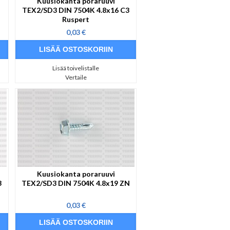
Kuusiokanta poraruuvi
TEX2/SD3 DIN 7504K 4.8x16 C3
Ruspert
0,03 €
Lisää toivelistalle
Vertaile
Kuusiokanta poraruuvi
3
TEX2/SD3 DIN 7504K 4.8x19 ZN
0,03 €