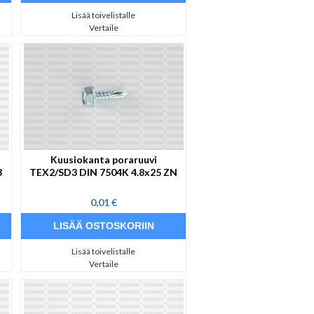
Lisää toivelistalle
Vertaile
Kuusiokanta poraruuvi
3
TEX2/SD3 DIN 7504K 4.8x25 ZN
0,01 €
Lisää toivelistalle
Vertaile