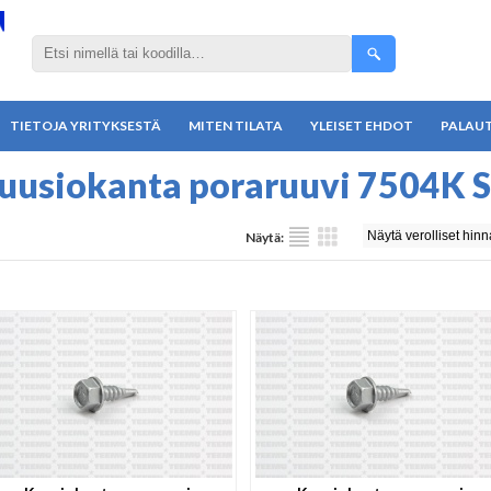
TIETOJA YRITYKSESTÄ
MITEN TILATA
YLEISET EHDOT
PALAU
uusiokanta poraruuvi 7504K 
Näytä: