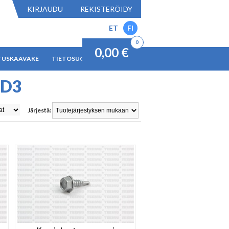
KIRJAUDU
REKISTERÖIDY
ET
FI
0
0,00 €
TUSKAAVAKE
TIETOSUOJAKÄYTÄNTÖ
SD3
Järjestä: