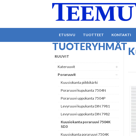
ETUSIVU
TUOTTEET
KONTAKTI
TUOTERYHMÄT
K
RUUVIT
Kateruuvit
Poraruuvit
Kuusiokanta piikkikärki
Poraruuvi kupukanta 7504N
Poraruuvi uppokanta 7504P
Levyruuvi kupukanta DIN 7981
Levyruuvi uppokanta DIN 7982
Kuusiokanta poraruuvi 7504K
SD3
Kuusiokanta poraruuvi 7504K