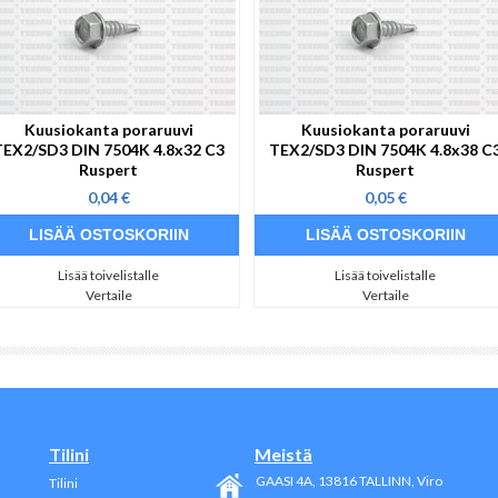
Kuusiokanta poraruuvi
Kuusiokanta poraruuvi
TEX2/SD3 DIN 7504K 4.8x32 C3
TEX2/SD3 DIN 7504K 4.8x38 C
Ruspert
Ruspert
0,04 €
0,05 €
Lisää toivelistalle
Lisää toivelistalle
Vertaile
Vertaile
Tilini
Meistä
GAASI 4A, 13816
TALLINN
, Viro
Tilini