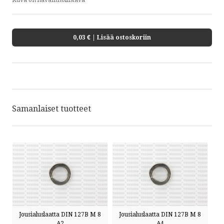
Kuva on havainnollistava
0,03 €
| Lisää ostoskoriin
Samanlaiset tuotteet
Jousialuslaatta DIN 127B M 8
Jousialuslaatta DIN 127B M 8
A2
A4