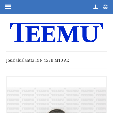
VALIKKO
ETUSIVU
TUOTERYHMÄT
KONTAKTI
Jousialuslaatta DIN 127B M10 A2
TIETOJA YRITYKSESTÄ
MITEN TILATA
YLEISET EHDOT
PALAUTUSKAAVAKE