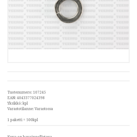
TIETOSUOJAKÄYTÄNTÖ
OTA YHTEYTTÄ
SOITA
KIRJOITA
SMS
Tuotenumero:
107245
EAN:
4043377024398
by ShopRoller
Yksikkö:
kpl
Varastotilanne:
Varastossa
1 paketti = 500kpl