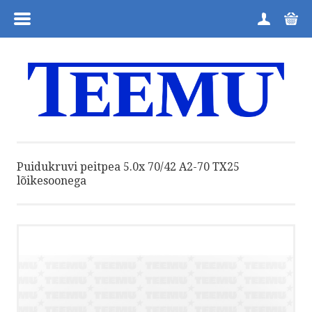
MENÜÜ
ESILEHT
TOOTEGRUPID
FIRMAST
Puidukruvi peitpea 5.0x 70/42 A2-70 TX25
lõikesoonega
ÜLDTINGIMUSED
KUIDAS TELLIDA
TAGASTUSVORM
KONTAKT