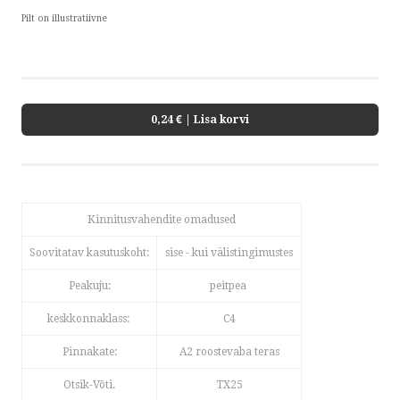
Pilt on illustratiivne
0,24 €
| Lisa korvi
Kinnitusvahendite omadused
Soovitatav kasutuskoht:
sise - kui välistingimustes
Peakuju:
peitpea
keskkonnaklass:
C4
Pinnakate:
A2 roostevaba teras
Otsik-Võti.
TX25