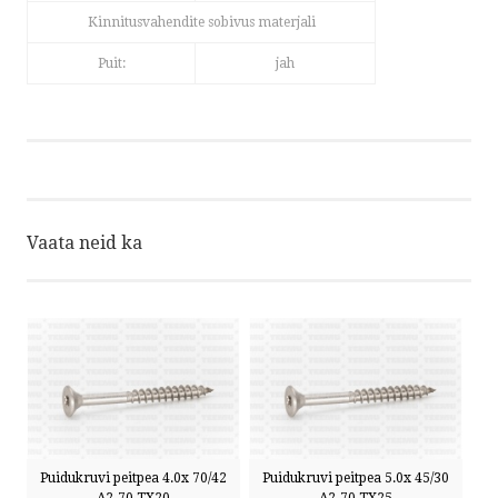
Kinnitusvahendite sobivus materjali
Puit:
jah
Vaata neid ka
Puidukruvi peitpea 4.0x 70/42
Puidukruvi peitpea 5.0x 45/30
A2-70 TX20
A2-70 TX25