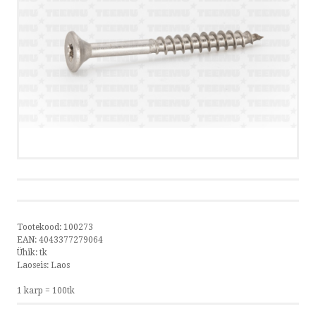
PRIVAATSUSTINGIMUSED
VÕTA ÜHENDUST
HELISTA
KIRJUTA
SMS
FACEBOOK
Tootekood:
100273
EAN:
4043377279064
Ühik:
tk
Laoseis:
Laos
by ShopRoller
1 karp = 100tk