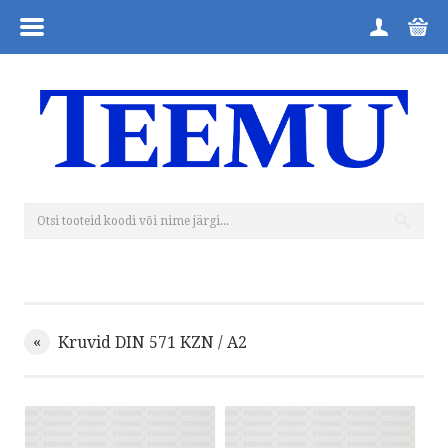
MENÜÜ
ESILEHT
TOOTEGRUPID
FIRMAST
ÜLDTINGIMUSED
KUIDAS TELLIDA
«
Kruvid DIN 571 KZN / A2
TAGASTUSVORM
KONTAKT