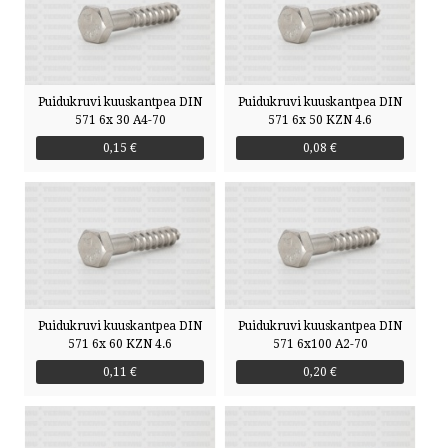
PRIVAATSUSTINGIMUSED
VÕTA ÜHENDUST
Puidukruvi kuuskantpea DIN
Puidukruvi kuuskantpea DIN
571 6x 30 A4-70
571 6x 50 KZN 4.6
0,15 €
0,08 €
HELISTA
KIRJUTA
SMS
FACEBOOK
Puidukruvi kuuskantpea DIN
Puidukruvi kuuskantpea DIN
571 6x 60 KZN 4.6
571 6x100 A2-70
0,11 €
0,20 €
by ShopRoller