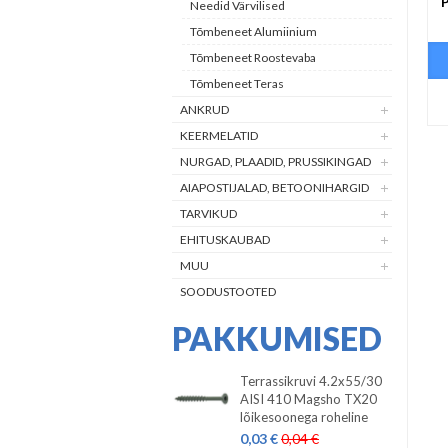
Needid Värvilised
Tõmbeneet Alumiinium
Tõmbeneet Roostevaba
Tõmbeneet Teras
ANKRUD
KEERMELATID
NURGAD, PLAADID, PRUSSIKINGAD
AIAPOSTIJALAD, BETOONIHARGID
TARVIKUD
EHITUSKAUBAD
MUU
SOODUSTOOTED
PAKKUMISED
Terrassikruvi 4.2x55/30
AISI 410 Magsho TX20
lõikesoonega roheline
0,03 €
0,04 €