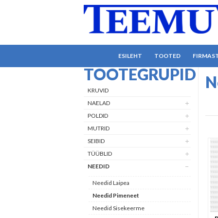
ESILEHT
TOOTED
FIRMAS
TOOTEGRUPID
N
KRUVID
NAELAD
POLDID
MUTRID
SEIBID
TÜÜBLID
NEEDID
Needid Laipea
Needid Pimeneet
Needid Sisekeerme