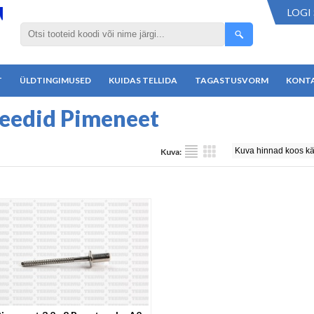
LOGI 
T
ÜLDTINGIMUSED
KUIDAS TELLIDA
TAGASTUSVORM
KONT
eedid Pimeneet
Kuva: