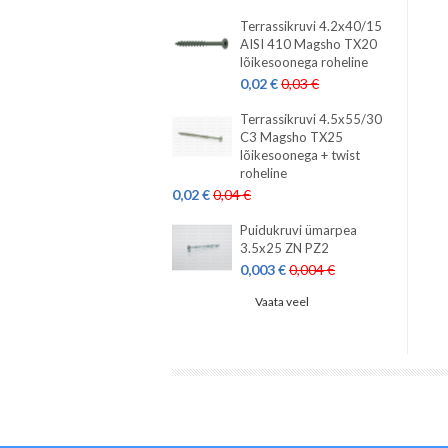
Terrassikruvi 4.2x40/15
AISI 410 Magsho TX20
lõikesoonega roheline
0,02 €
0,03 €
Terrassikruvi 4.5x55/30
C3 Magsho TX25
lõikesoonega + twist
roheline
0,02 €
0,04 €
Puidukruvi ümarpea
3.5x25 ZN PZ2
0,003 €
0,004 €
Vaata veel