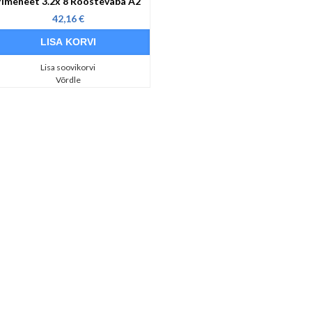
Pimeneet 3.2x 8 Roostevaba A2
42,16 €
Lisa soovikorvi
Võrdle