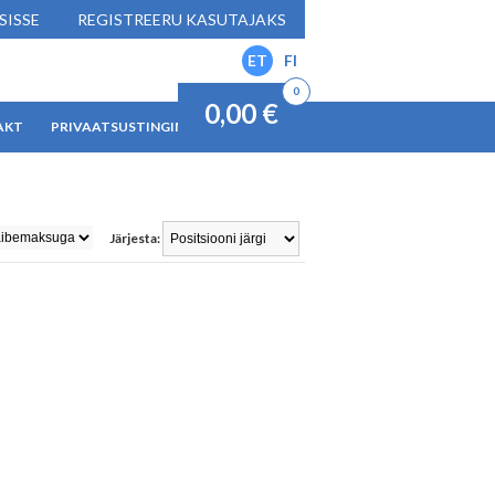
SISSE
REGISTREERU KASUTAJAKS
ET
FI
0
0,00 €
AKT
PRIVAATSUSTINGIMUSED
Järjesta: