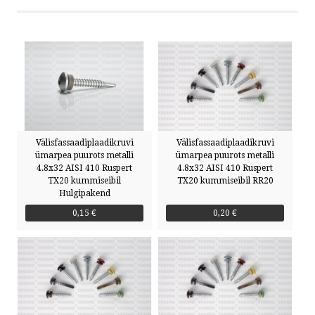
PRIVAATSUSTINGIMUSED
VÕTA ÜHENDUST
HELISTA
Välisfassaadiplaadikruvi
Välisfassaadiplaadikruvi
KIRJUTA
ümarpea puurots metalli
ümarpea puurots metalli
4.8x32 AISI 410 Ruspert
4.8x32 AISI 410 Ruspert
TX20 kummiseibil
TX20 kummiseibil RR20
SMS
Hulgipakend
0,15 €
0,20 €
FACEBOOK
by ShopRoller