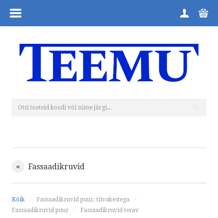
MENÜÜ
ESILEHT
TOOTEGRUPID
FIRMAST
ÜLDTINGIMUSED
KUIDAS TELLIDA
«
Fassaadikruvid
TAGASTUSVORM
Kõik
Fassaadikruvid puur, tiivakestega
KONTAKT
Fassaadikruvid puur
Fassaadikruvid terav